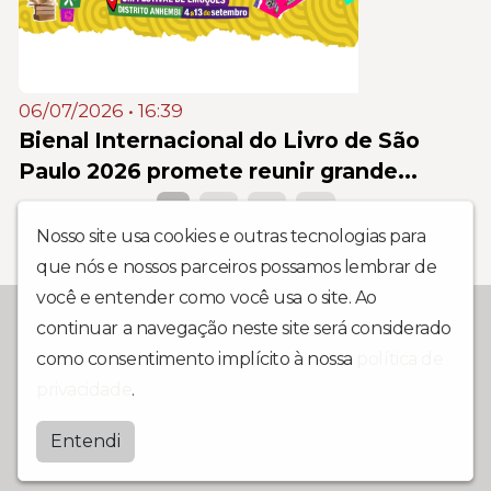
06/07/2026 • 16:39
Bienal Internacional do Livro de São
Paulo 2026 promete reunir grande...
1
2
3
4
Nosso site usa cookies e outras tecnologias para
que nós e nossos parceiros possamos lembrar de
você e entender como você usa o site. Ao
11 anos conectada em você
continuar a navegação neste site será considerado
como consentimento implícito à nossa
política de
@2025 RÁDIO MOGI MIX FM - TODOS OS
privacidade
.
DIREITOS RESERVADOS - Grupo Mogi Mix
de Comunicação
Entendi
by
BRASCAST