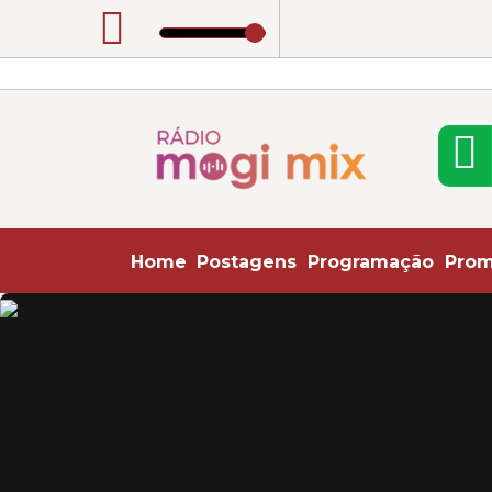
Rádio Mogi Mix | Pop, Rock, Flashback e Notíc
Home
Postagens
Programação
Pro