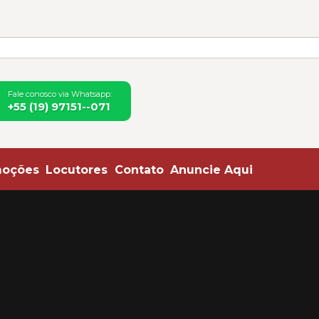
ias de Mogi Mirim e Região
Fale conosco via Whatsapp:
+55 (19) 97151--071
moções
Locutores
Contato
Anuncie Aqui